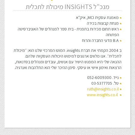
מנכ"ל INSIGHTS מיכולת לתכלית
מאמנת עסקית MCI, איק"א
מנחת קבוצות בכירה
ראש תחום מכירות בתפנית - בית ספר למנהלים של האוניברסיטה
הפתוחה
B.A מדעי החברה והרוח
ב 2004 הקמתי את חברת insights. המוטו המרכזי שלנו הוא: ״מיכולת
לתכלית״. אנו מלווים ארגונים למימוש היכולות העסקיות שלהם.
ההנאה שלי היא המפגש הישיר עם אנשים, עובדים ומנהלים בסדנאות,
הרצאות ואימון אישי או עיסקי. סימן ההיכר שלי הוא התלהבות ואנרגיה.
נייד. 052-6009300
טל'. 03-5377705
ruth@insights.co.il
www.insights.co.il