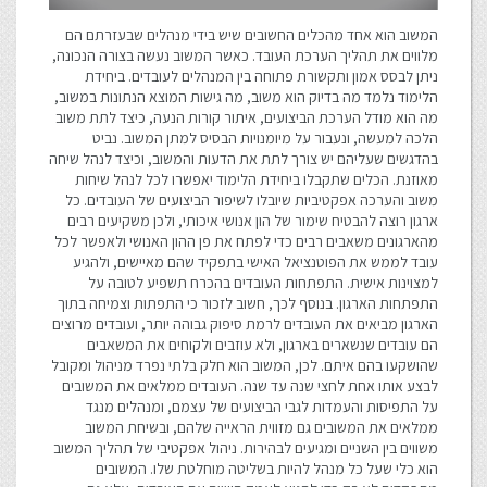
המשוב הוא אחד מהכלים החשובים שיש בידי מנהלים שבעזרתם הם
מלווים את תהליך הערכת העובד. כאשר המשוב נעשה בצורה הנכונה,
ניתן לבסס אמון ותקשורת פתוחה בין המנהלים לעובדים. ביחידת
הלימוד נלמד מה בדיוק הוא משוב, מה גישות המוצא הנתונות במשוב,
מה הוא מודל הערכת הביצועים, איתור קורות הנעה, כיצד לתת משוב
הלכה למעשה, ונעבור על מיומנויות הבסיס למתן המשוב. נביט
בהדגשים שעליהם יש צורך לתת את הדעות והמשוב, וכיצד לנהל שיחה
מאוזנת. הכלים שתקבלו ביחידת הלימוד יאפשרו לכל לנהל שיחות
משוב והערכה אפקטיביות שיובלו לשיפור הביצועים של העובדים. כל
ארגון רוצה להבטיח שימור של הון אנושי איכותי, ולכן משקיעים רבים
מהארגונים משאבים רבים כדי לפתח את פן ההון האנושי ולאפשר לכל
עובד לממש את הפוטנציאל האישי בתפקיד שהם מאיישים, ולהגיע
למצוינות אישית. התפתחות העובדים בהכרח תשפיע לטובה על
התפתחות הארגון. בנוסף לכך, חשוב לזכור כי התפתות וצמיחה בתוך
הארגון מביאים את העובדים לרמת סיפוק גבוהה יותר, ועובדים מרוצים
הם עובדים שנשארים בארגון, ולא עוזבים ולקוחים את המשאבים
שהושקעו בהם איתם. לכן, המשוב הוא חלק בלתי נפרד מניהול ומקובל
לבצע אותו אחת לחצי שנה עד שנה. העובדים ממלאים את המשובים
על התפיסות והעמדות לגבי הביצועים של עצמם, ומנהלים מנגד
ממלאים את המשובים גם מזווית הראייה שלהם, ובשיחת המשוב
משווים בין השניים ומגיעים לבהירות. ניהול אפקטיבי של תהליך המשוב
הוא כלי שעל כל מנהל להיות בשליטה מוחלטת שלו. המשובים