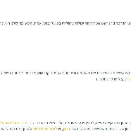
PROSO הוא הפורטל המוביל להכשרת מנהלים, הכולל סרטוני הדרכה on demand לחיזוק יכולות ניהוליות בפוע
ר
ולקבל פרטים נוספים.
זמן המבוקש לצפייה, להזין פרטי אשראי וזהו! - היחידה מחכה לך ב'
יחידות הלימוד שלי
רגון שלך באחד משלושת המסלולים שלנו
כאן
, או
ליצור עמנו קשר
ולשתף את מנהל המש"