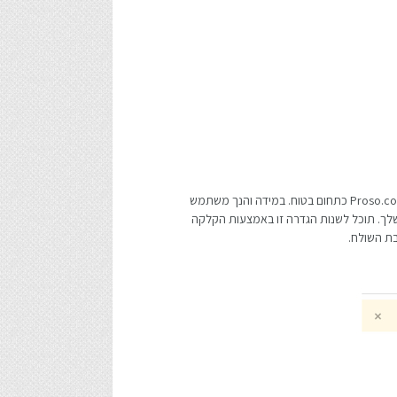
בדוק את דואר הזבל וודא כי שירות הדוא"ל שלך לא סיווג את ההודעה מ-PROSO כהודעת זבל. במידה ואכן נמצאה ההודעה, דאג להגדיר את דומיין Proso.co.il כתחום בטוח. במידה והנך משתמש
מצא תחת עמודת 'קידומי מכירות' בהתאם לסיווג האוטומטי שמפעילה Google בתיבת הדוא"ל שלך. תוכל לשנות הגדרה זו באמצעות הקלקה
בת השולח.