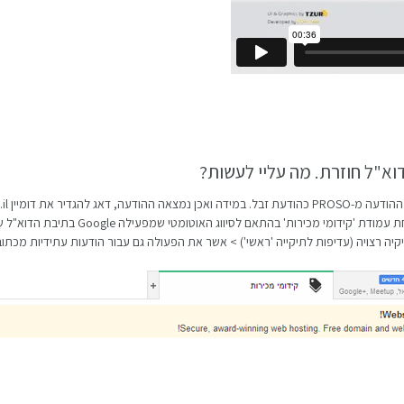
וא"ל חוזרת. מה עליי לעשות?
בדוא"ל בתשתית Google apps, ייתכן כי ההודעה ת
יה רצויה (עדיפות לתיקייה 'ראשי') > אשר את הפעולה גם עבור הודעות עתידיות מכתו